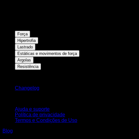
Força
Hipertrofia
Lastrado
Estáticas e movimentos de força
Argolas
Resistência
Mantenha-se atualizado
Changelog
Suporte
Ajuda e suporte
Política de privacidade
Termos e Condições de Uso
Blog