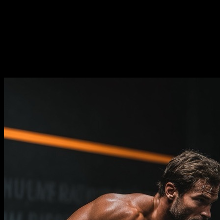
Duración
⏤
21
semanas
Frecuencia
⏤
de
2-5
días por semana