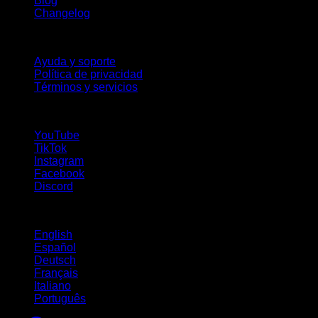
Blog
Changelog
Soporte
Ayuda y soporte
Política de privacidad
Términos y servicios
¡Síguenos!
YouTube
TikTok
Instagram
Facebook
Discord
Idiomas
English
Español
Deutsch
Français
Italiano
Português