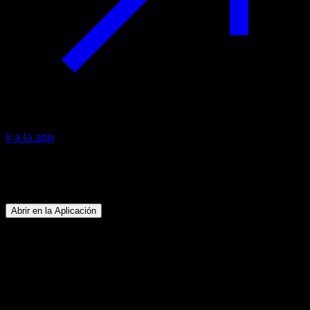
Ir a la app
Programa
Ponte en forma en casa
Abrir en la Aplicación
Objetivo
⏤
Mejorar la forma física en general y ganar masa
muscular en todo el cuerpo.