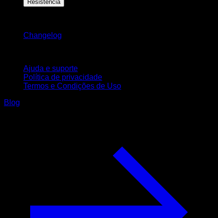
Resistência
Mantenha-se atualizado
Changelog
Suporte
Ajuda e suporte
Política de privacidade
Termos e Condições de Uso
Blog