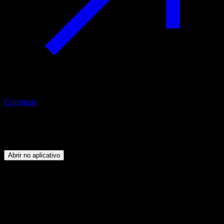
Começar
Programa
Ectomorfos
Abrir no aplicativo
Objetivo
⏤
Ganhe massa muscular em todo o corpo, dominando
os exercícios básicos de Calistenia.