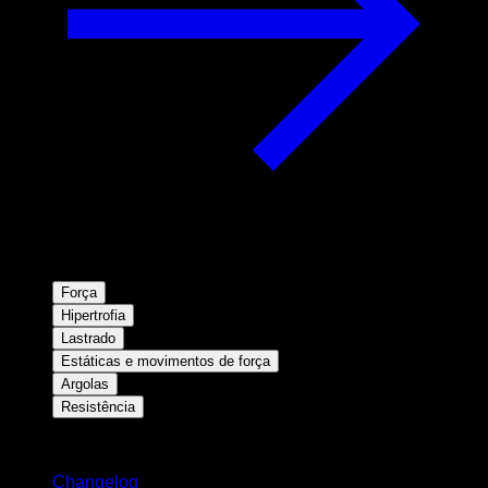
Força
Hipertrofia
Lastrado
Estáticas e movimentos de força
Argolas
Resistência
Mantenha-se atualizado
Changelog