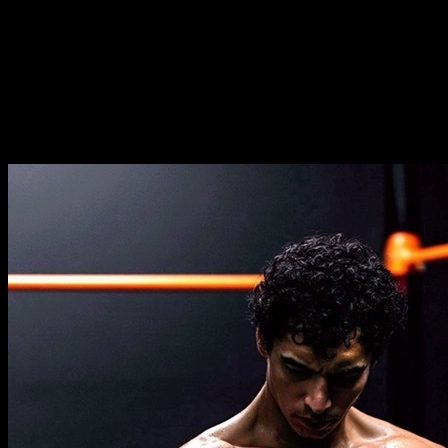
Duração
⏤
17
semanas
Frequência
⏤
de
2-5
dias por semana