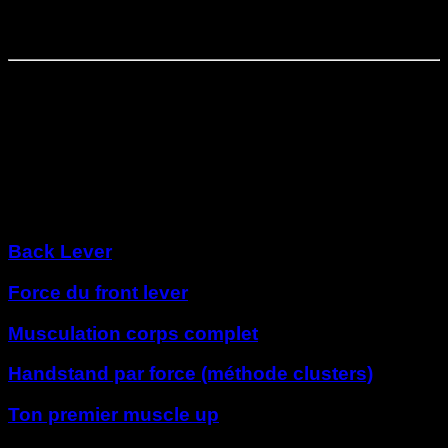
Progressions avancées
Phase
7
⏤
4
semaines
Tentatives et perfectionnement
Autres programmes
Back Lever
Force du front lever
Musculation corps complet
Handstand par force (méthode clusters)
Ton premier muscle up