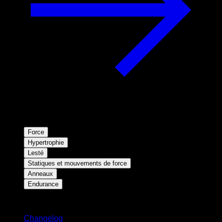
Force
Hypertrophie
Lesté
Statiques et mouvements de force
Anneaux
Endurance
Restez informé
Changelog