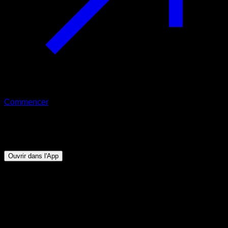
Commencer
Programme
Force du front lever
Ouvrir dans l'App
Objectif
⏤
L’objectif de ce programme est que tu sois capable
de réaliser un front lever d’au moins 5 secondes avec
une bonne exécution technique