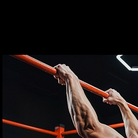
Durée
⏤
21
semaines
Fréquence
⏤
de
2-5
jours par semaine