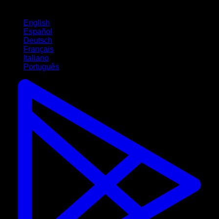
Idiomas
English
Español
Deutsch
Français
Italiano
Português