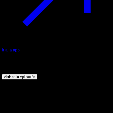
Ir a la app
Programa
Resistencia Élite
Abrir en la Aplicación
Objetivo
⏤
Mejorar la resistencia en los básicos de calistenia
consiguiendo realizar rutinas desafiantes que pondrán
a prueba tu capacidad.