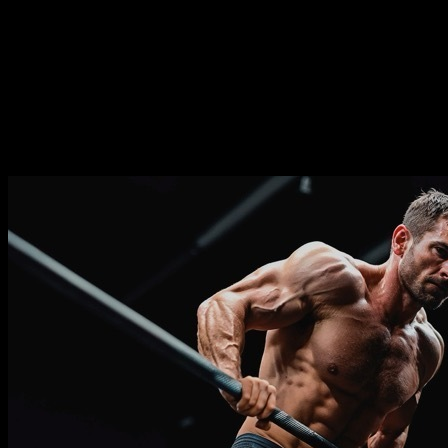
Duración
⏤
24
semanas
Frecuencia
⏤
de
2-5
días por semana