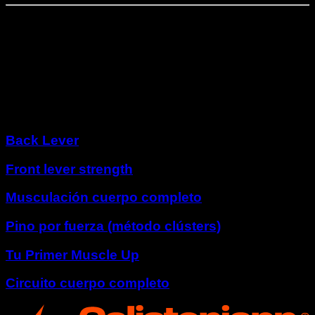
Fase
6
⏤
3
semanas
Fase de resistencia elite
Otros programas
Back Lever
Front lever strength
Musculación cuerpo completo
Pino por fuerza (método clústers)
Tu Primer Muscle Up
Circuito cuerpo completo