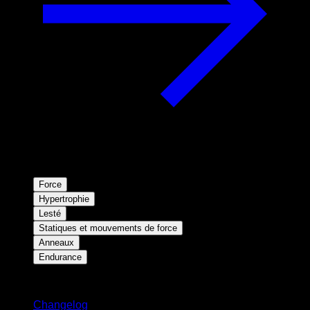
Force
Hypertrophie
Lesté
Statiques et mouvements de force
Anneaux
Endurance
Restez informé
Changelog