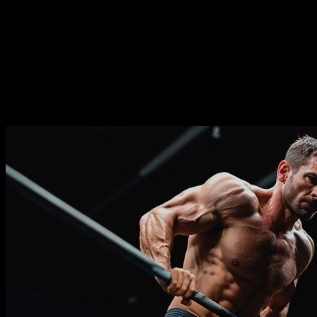
Durée
⏤
24
semaines
Fréquence
⏤
de
2-5
jours par semaine