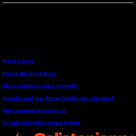
Phase
6
⏤
3
semaines
Phase de résistance élite
Autres programmes
Back Lever
Force du front lever
Musculation corps complet
Handstand par force (méthode clusters)
Ton premier muscle up
Circuit complet corps entier