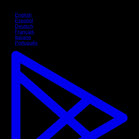
Langues
English
Español
Deutsch
Français
Italiano
Português