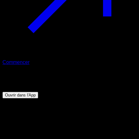
Commencer
Programme
Résistance Élite
Ouvrir dans l'App
Objectif
⏤
Améliorer l’endurance sur les exercices de base en
calisthénie en réalisant des routines stimulantes qui
mettront à l’épreuve ta capacité.