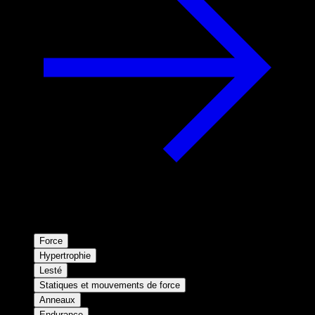
Force
Hypertrophie
Lesté
Statiques et mouvements de force
Anneaux
Endurance