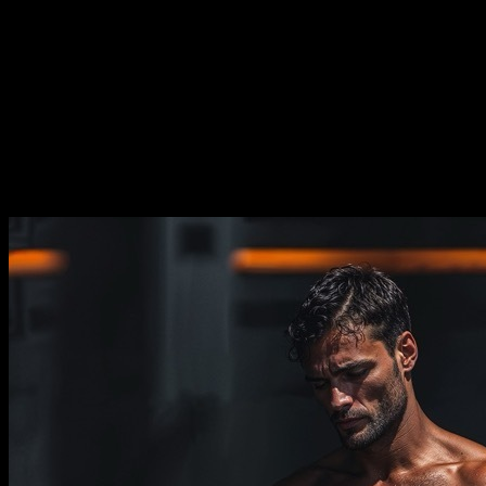
simples aos mais avançados.
Duração
⏤
29
semanas
Frequência
⏤
de
2-5
dias por semana