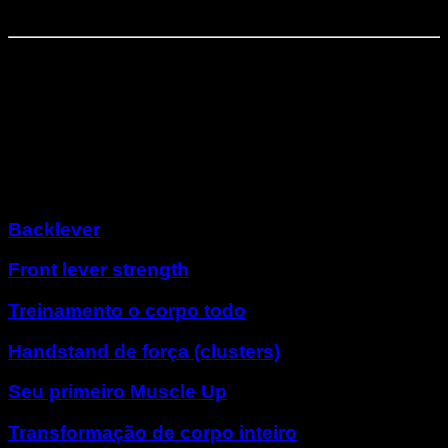
Aumento de volume
Fase
10
⏤
3
semanas
Domínio full body
Outros programas
Backlever
Front lever strength
Treinamento o corpo todo
Handstand de força (clusters)
Seu primeiro Muscle Up
Transformação de corpo inteiro