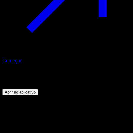
Começar
Programa
Treinamento o corpo todo
Abrir no aplicativo
Objetivo
⏤
O objetivo deste programa é que você consiga um
bom desenvolvimento muscular em todo o corpo e
aprenda exercícios básicos de calistenia, dos mais