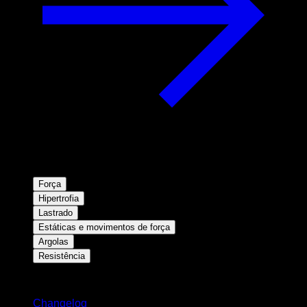
Força
Hipertrofia
Lastrado
Estáticas e movimentos de força
Argolas
Resistência
Mantenha-se atualizado
Changelog