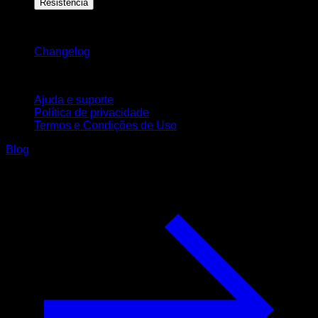
Resistência
Mantenha-se atualizado
Changelog
Suporte
Ajuda e suporte
Política de privacidade
Termos e Condições de Uso
Blog